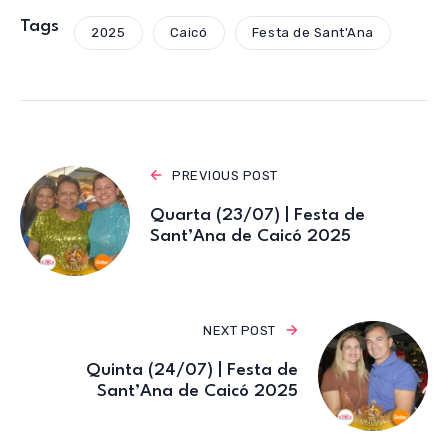
at
c
it
e
ail
s
e
te
gr
Tags
2025
Caicó
Festa de Sant'Ana
A
b
r
a
p
o
m
p
o
k
PREVIOUS POST
Quarta (23/07) | Festa de
Sant’Ana de Caicó 2025
NEXT POST
Quinta (24/07) | Festa de
Sant’Ana de Caicó 2025