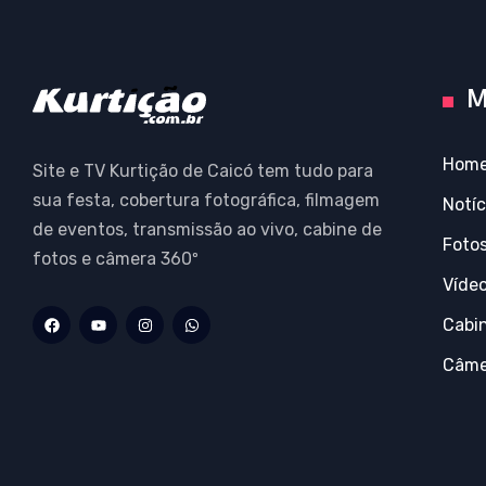
M
Hom
Site e TV Kurtição de Caicó tem tudo para
sua festa, cobertura fotográfica, filmagem
Notíc
de eventos, transmissão ao vivo, cabine de
Foto
fotos e câmera 360º
Víde
Cabi
Câme