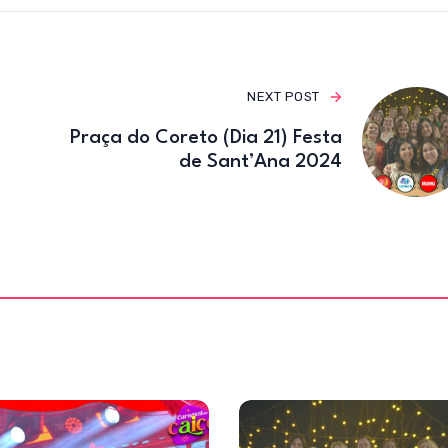
o
m
o
k
NEXT POST
Praça do Coreto (Dia 21) Festa
de Sant’Ana 2024