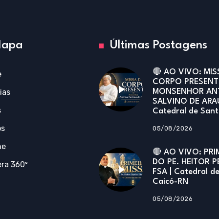
apa
Últimas Postagens
🔴 AO VIVO: MIS
e
CORPO PRESENT
ias
MONSENHOR AN
SALVINO DE ARA
s
Catedral de San
os
05/08/2026
ne
🔴 AO VIVO: PRI
DO PE. HEITOR P
ra 360º
FSA | Catedral d
Caicó-RN
05/08/2026