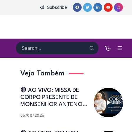
Subscribe
 DO PE. HEITOR PEREIRA DIAS, FSA | Catedral de Sant’Ana | Cai
Veja Também
🔴 AO VIVO: MISSA DE
CORPO PRESENTE DE
MONSENHOR ANTENOR
SALVINO DE ARAÚJO |
05/08/2026
Catedral de Sant’Ana