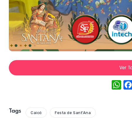
Ver T
W
h
at
s
Tags
Caicó
Festa de Sant'Ana
A