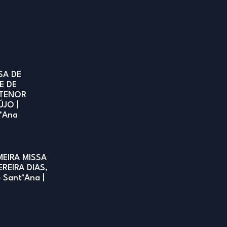
SA DE
E DE
TENOR
ÚJO |
t’Ana
MEIRA MISSA
EREIRA DIAS,
e Sant’Ana |