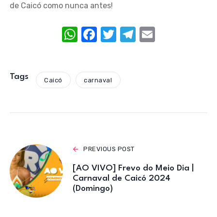
de Caicó como nunca antes!
W
F
T
T
E
h
a
w
el
m
at
c
it
e
ail
s
e
te
gr
Tags
Caicó
carnaval
A
b
r
a
p
o
m
p
o
k
PREVIOUS POST
[AO VIVO] Frevo do Meio Dia |
Carnaval de Caicó 2024
(Domingo)