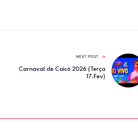
e
te
gr
b
r
a
o
m
o
k
NEXT POST
Carnaval de Caicó 2026 (Terça
17.Fev)