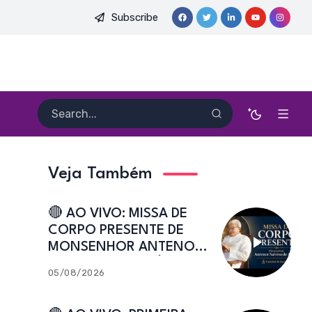
Subscribe
E. HEITOR PEREIRA DIAS, FSA | Catedral de Sant’Ana | Caicó-RN
Veja Também
🔴 AO VIVO: MISSA DE
CORPO PRESENTE DE
MONSENHOR ANTENOR
SALVINO DE ARAÚJO |
05/08/2026
Catedral de Sant’Ana