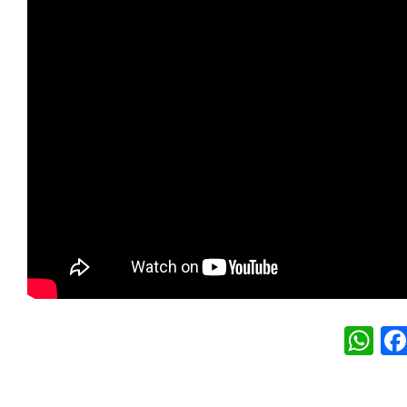
W
h
at