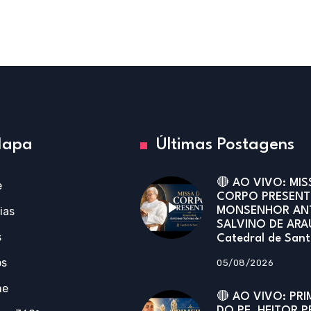
apa
Últimas Postagens
🔴 AO VIVO: MIS
e
CORPO PRESENT
ias
MONSENHOR AN
SALVINO DE ARA
s
Catedral de San
os
05/08/2026
ne
🔴 AO VIVO: PRI
DO PE. HEITOR P