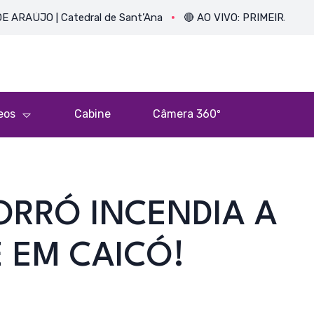
 | Catedral de Sant’Ana
🔴 AO VIVO: PRIMEIRA MISSA DO P
eos
Cabine
Câmera 360º
ORRÓ INCENDIA A
 EM CAICÓ!