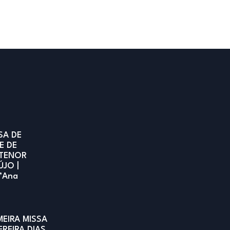
SA DE
E DE
TENOR
ÚJO |
t’Ana
MEIRA MISSA
EREIRA DIAS,