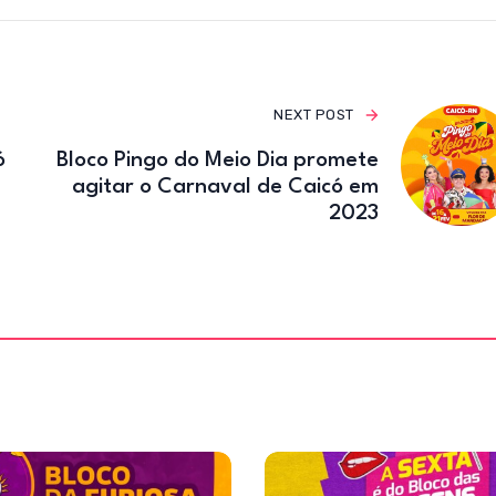
e
te
gr
b
r
a
o
m
o
NEXT POST
k
ó
Bloco Pingo do Meio Dia promete
agitar o Carnaval de Caicó em
2023