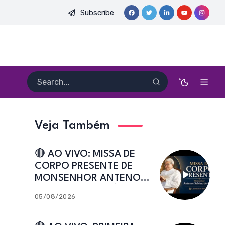
Subscribe
O PE. HEITOR PEREIRA DIAS, FSA | Catedral de Sant’Ana | Caic
Veja Também
🔴 AO VIVO: MISSA DE
CORPO PRESENTE DE
MONSENHOR ANTENOR
SALVINO DE ARAÚJO |
05/08/2026
Catedral de Sant’Ana