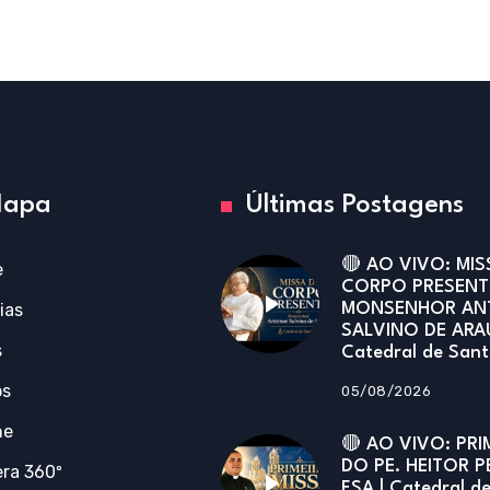
apa
Últimas Postagens
🔴 AO VIVO: MIS
e
CORPO PRESENT
ias
MONSENHOR AN
SALVINO DE ARA
s
Catedral de San
os
05/08/2026
ne
🔴 AO VIVO: PRI
DO PE. HEITOR P
ra 360º
FSA | Catedral d