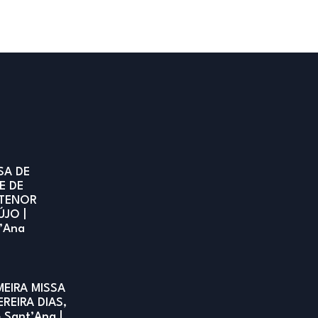
SA DE
E DE
TENOR
ÚJO |
t’Ana
MEIRA MISSA
EREIRA DIAS,
e Sant’Ana |