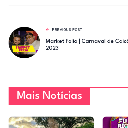
s
A
p
p
PREVIOUS POST
Market Folia | Carnaval de Caic
2023
Mais Notícias