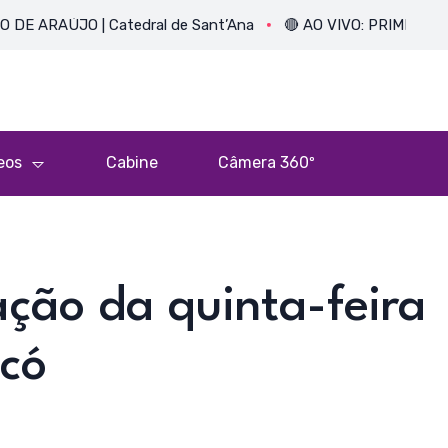
ÚJO | Catedral de Sant’Ana
🔴 AO VIVO: PRIMEIRA MISSA D
eos
Cabine
Câmera 360º
ção da quinta-feira
icó