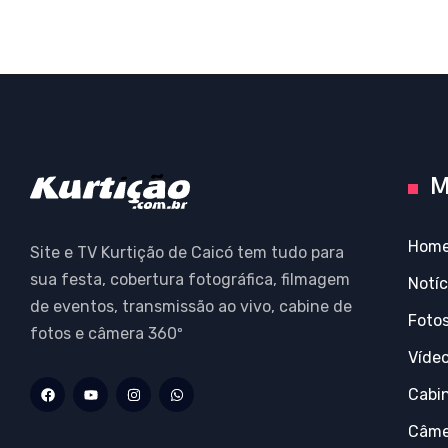
M
Hom
Site e TV Kurtição de Caicó tem tudo para
sua festa, cobertura fotográfica, filmagem
Notíc
de eventos, transmissão ao vivo, cabine de
Foto
fotos e câmera 360º
Víde
Cabi
Câme