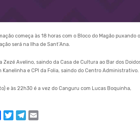
ramação começa às 18 horas com o Bloco do Magão puxando 
ração será na Ilha de Sant’Ana.
Zezé Avelino, saindo da Casa de Cultura ao Bar dos Doido
Kanelinha e CPI da Folia, saindo do Centro Administrativo.
reto) e às 22h30 é a vez do Canguru com Lucas Boquinha,
F
T
T
E
a
w
el
m
c
it
e
ail