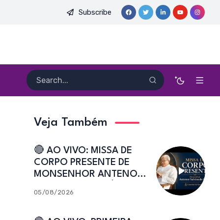
Subscribe
DO PE. HEITOR PEREIRA DIAS, FSA | Catedral de Sant’Ana | Caic
Veja Também
🔴 AO VIVO: MISSA DE
CORPO PRESENTE DE
MONSENHOR ANTENOR
SALVINO DE ARAÚJO |
05/08/2026
Catedral de Sant’Ana