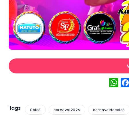
V
W
h
at
s
Tags
Caicó
carnaval2026
carnavaldecaicó
A
p