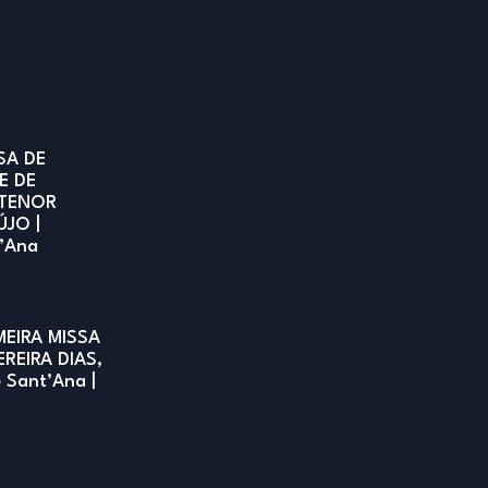
SA DE
E DE
TENOR
ÚJO |
t’Ana
MEIRA MISSA
EREIRA DIAS,
e Sant’Ana |