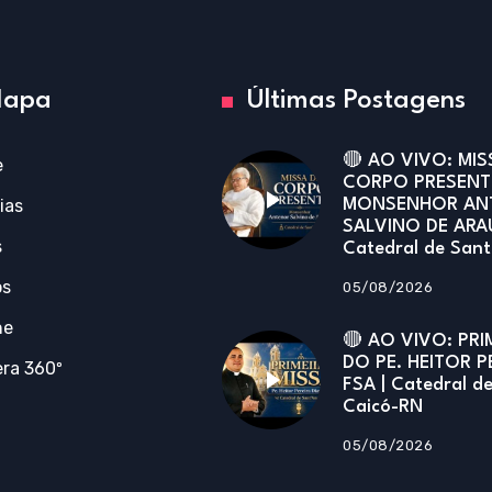
apa
Últimas Postagens
🔴 AO VIVO: MIS
e
CORPO PRESENT
ias
MONSENHOR AN
SALVINO DE ARA
s
Catedral de San
os
05/08/2026
ne
🔴 AO VIVO: PRI
DO PE. HEITOR P
ra 360º
FSA | Catedral d
Caicó-RN
05/08/2026