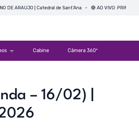
AÚJO | Catedral de Sant’Ana
🔴 AO VIVO: PRIMEIRA MISSA 
eos
Cabine
Câmera 360º
nda – 16/02) |
 2026