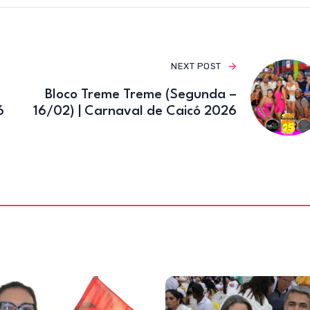
o
k
NEXT POST
Bloco Treme Treme (Segunda –
6
16/02) | Carnaval de Caicó 2026