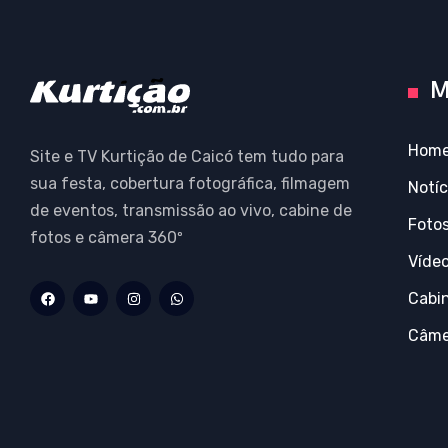
M
Hom
Site e TV Kurtição de Caicó tem tudo para
sua festa, cobertura fotográfica, filmagem
Notíc
de eventos, transmissão ao vivo, cabine de
Foto
fotos e câmera 360º
Víde
Cabi
Câme