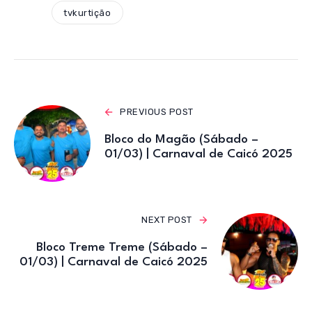
A
b
r
a
tvkurtição
p
o
m
p
o
k
PREVIOUS POST
Bloco do Magão (Sábado –
01/03) | Carnaval de Caicó 2025
NEXT POST
Bloco Treme Treme (Sábado –
01/03) | Carnaval de Caicó 2025