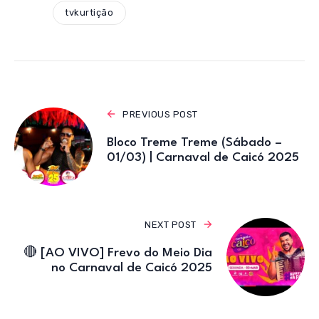
A
b
r
a
tvkurtição
p
o
m
p
o
k
PREVIOUS POST
Bloco Treme Treme (Sábado –
01/03) | Carnaval de Caicó 2025
NEXT POST
🔴 [AO VIVO] Frevo do Meio Dia
no Carnaval de Caicó 2025