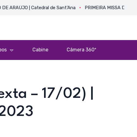
JO | Catedral de Sant’Ana
PRIMEIRA MISSA DO PE. HEITOR 
eos
Cabine
Câmera 360º
exta – 17/02) |
 2023