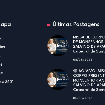
apa
Últimas Postagens
MISSA DE CORPO
e
DE MONSENHOR
ias
SALVINO DE ARA
Catedral de San
s
06/08/2026
os
🔴 AO VIVO: MIS
ne
CORPO PRESENT
MONSENHOR AN
ra 360º
SALVINO DE ARA
Catedral de San
05/08/2026