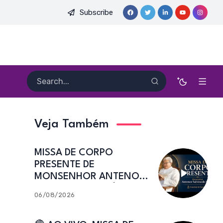
Subscribe
PEREIRA DIAS, FSA | Catedral de Sant’Ana | Caicó-RN
🔴 AO
Veja Também
MISSA DE CORPO
PRESENTE DE
MONSENHOR ANTENOR
SALVINO DE ARAÚJO |
06/08/2026
Catedral de Sant’Ana