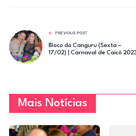
s
A
p
p
PREVIOUS POST
Bloco do Canguru (Sexta –
17/02) | Carnaval de Caicó 202
Mais Notícias