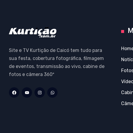
M
Hom
Site e TV Kurtição de Caicó tem tudo para
sua festa, cobertura fotográfica, filmagem
Notíc
de eventos, transmissão ao vivo, cabine de
Foto
fotos e câmera 360º
Víde
Cabi
Câme