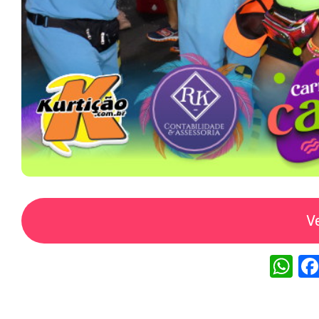
V
W
h
at