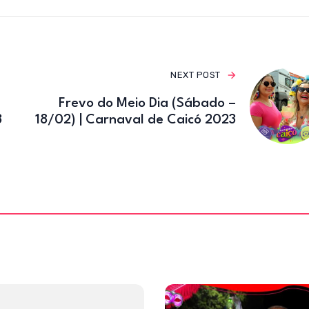
e
te
gr
b
r
a
o
m
o
NEXT POST
k
Frevo do Meio Dia (Sábado –
3
18/02) | Carnaval de Caicó 2023