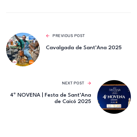
A
b
r
a
p
o
m
p
o
k
PREVIOUS POST
Cavalgada de Sant’Ana 2025
NEXT POST
4ª NOVENA | Festa de Sant’Ana
de Caicó 2025