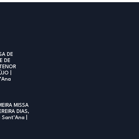
SA DE
E DE
TENOR
ÚJO |
t’Ana
MEIRA MISSA
EREIRA DIAS,
e Sant’Ana |