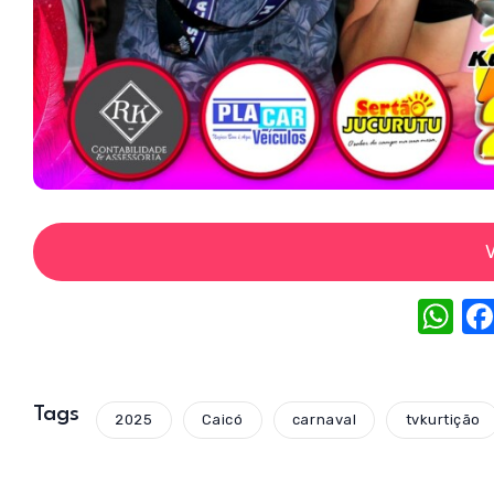
V
W
h
at
s
Tags
2025
Caicó
carnaval
tvkurtição
A
p