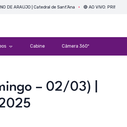
AÚJO | Catedral de Sant’Ana
🔴 AO VIVO: PRIMEIRA MISSA 
eos
Cabine
Câmera 360º
ingo – 02/03) |
 2025