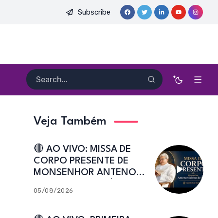
Subscribe
DO PE. HEITOR PEREIRA DIAS, FSA | Catedral de Sant’Ana | Caic
Veja Também
🔴 AO VIVO: MISSA DE
CORPO PRESENTE DE
MONSENHOR ANTENOR
SALVINO DE ARAÚJO |
05/08/2026
Catedral de Sant’Ana