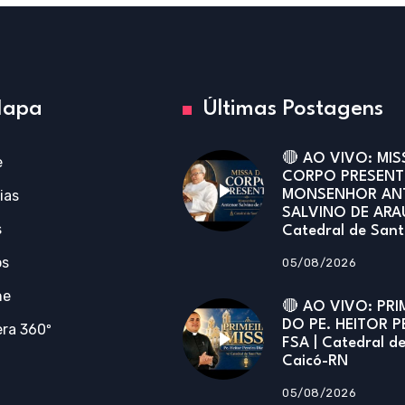
apa
Últimas Postagens
🔴 AO VIVO: MIS
e
CORPO PRESENT
ias
MONSENHOR AN
SALVINO DE ARA
s
Catedral de San
os
05/08/2026
ne
🔴 AO VIVO: PRI
DO PE. HEITOR P
ra 360º
FSA | Catedral d
Caicó-RN
05/08/2026