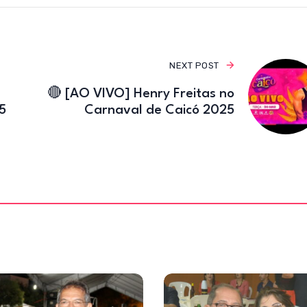
o
k
NEXT POST
🔴 [AO VIVO] Henry Freitas no
5
Carnaval de Caicó 2025