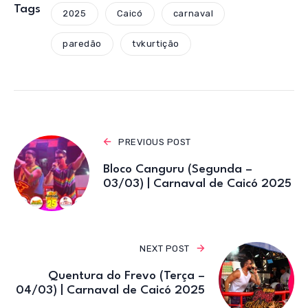
s
e
te
gr
Tags
2025
Caicó
carnaval
A
b
r
a
paredão
tvkurtição
p
o
m
p
o
k
PREVIOUS POST
Bloco Canguru (Segunda –
03/03) | Carnaval de Caicó 2025
NEXT POST
Quentura do Frevo (Terça –
04/03) | Carnaval de Caicó 2025