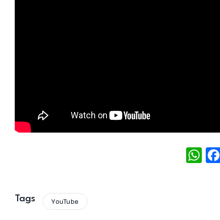
W
h
at
s
Tags
YouTube
A