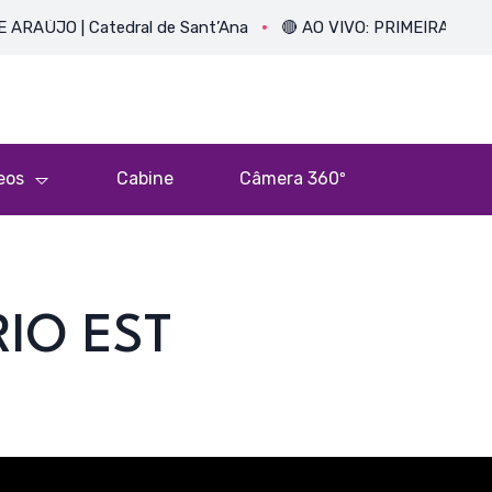
O | Catedral de Sant’Ana
🔴 AO VIVO: PRIMEIRA MISSA DO P
eos
Cabine
Câmera 360º
IO EST