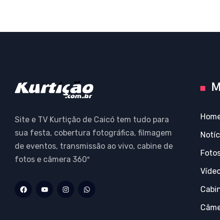
M
Hom
Site e TV Kurtição de Caicó tem tudo para
sua festa, cobertura fotográfica, filmagem
Notíc
de eventos, transmissão ao vivo, cabine de
Foto
fotos e câmera 360º
Víde
Cabi
Câme