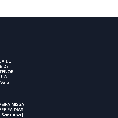
SA DE
E DE
TENOR
ÚJO |
t’Ana
MEIRA MISSA
EREIRA DIAS,
e Sant’Ana |