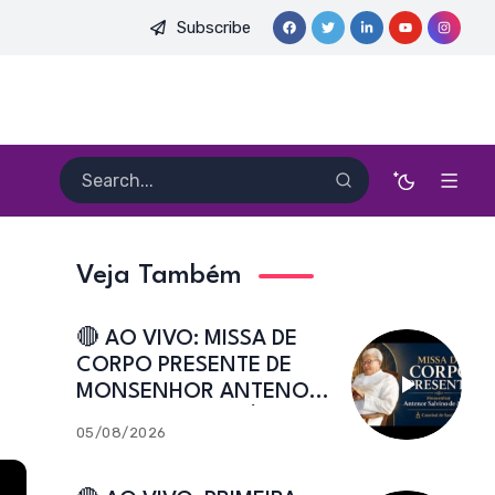
Subscribe
E. HEITOR PEREIRA DIAS, FSA | Catedral de Sant’Ana | Caicó-R
Veja Também
🔴 AO VIVO: MISSA DE
CORPO PRESENTE DE
MONSENHOR ANTENOR
SALVINO DE ARAÚJO |
05/08/2026
Catedral de Sant’Ana