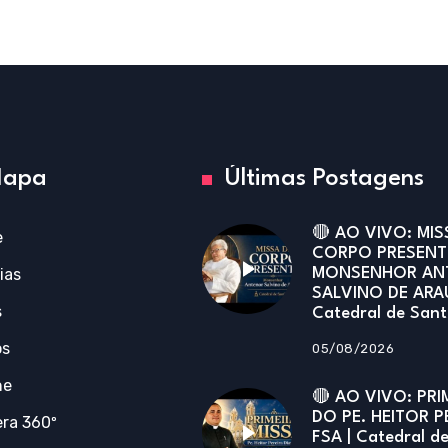
apa
Últimas Postagens
🔴 AO VIVO: MIS
e
CORPO PRESENT
ias
MONSENHOR AN
SALVINO DE ARA
s
Catedral de San
os
05/08/2026
ne
🔴 AO VIVO: PRI
DO PE. HEITOR P
ra 360º
FSA | Catedral d