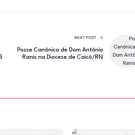
o
m
o
k
NEXT POST
Posse Canônica de Dom Antônio
5
Ranis na Diocese de Caicó/RN