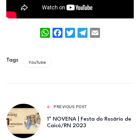
W
F
T
T
E
h
a
w
el
m
at
c
it
e
ail
s
e
te
gr
Tags
YouTube
A
b
r
a
p
o
m
p
o
k
PREVIOUS POST
1ª NOVENA | Festa do Rosário de
Caicó/RN 2023