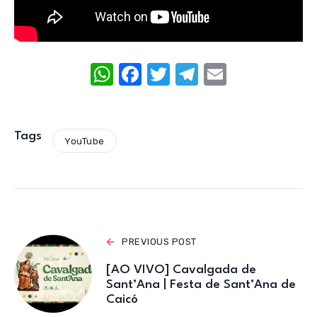
W
F
T
T
E
h
a
w
el
m
at
c
it
e
ail
s
e
te
gr
Tags
YouTube
A
b
r
a
p
o
m
p
o
k
PREVIOUS POST
[AO VIVO] Cavalgada de
Sant’Ana | Festa de Sant’Ana de
Caicó