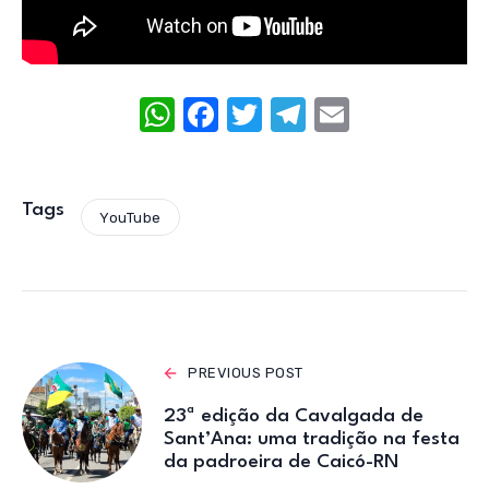
W
F
T
T
E
h
a
w
el
m
at
c
it
e
ail
s
e
te
gr
Tags
YouTube
A
b
r
a
p
o
m
p
o
k
PREVIOUS POST
23ª edição da Cavalgada de
Sant’Ana: uma tradição na festa
da padroeira de Caicó-RN