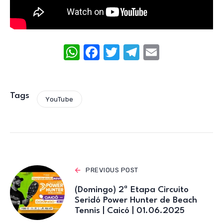
W
F
T
T
E
h
a
w
el
m
at
c
it
e
ail
s
e
te
gr
Tags
YouTube
A
b
r
a
p
o
m
p
o
k
PREVIOUS POST
(Domingo) 2ª Etapa Circuito
Seridó Power Hunter de Beach
Tennis | Caicó | 01.06.2025