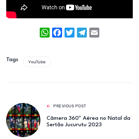
W
F
T
T
E
h
a
w
el
m
at
c
it
e
ail
s
e
te
gr
Tags
YouTube
A
b
r
a
p
o
m
p
o
k
PREVIOUS POST
Câmera 360º Aérea no Natal da
Sertão Jucurutu 2023