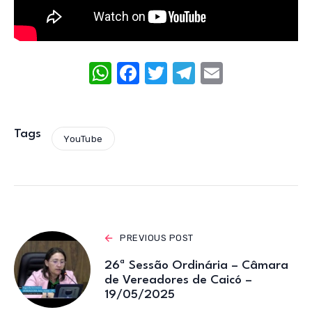
W
F
T
T
E
h
a
w
el
m
at
c
it
e
ail
s
e
te
gr
Tags
YouTube
A
b
r
a
p
o
m
p
o
k
PREVIOUS POST
26ª Sessão Ordinária – Câmara
de Vereadores de Caicó –
19/05/2025