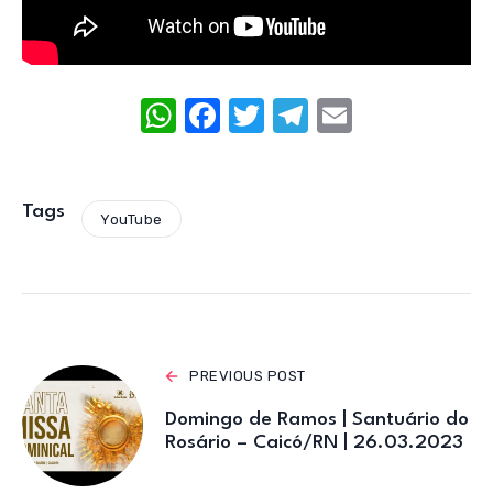
W
F
T
T
E
h
a
w
el
m
at
c
it
e
ail
s
e
te
gr
Tags
YouTube
A
b
r
a
p
o
m
p
o
k
PREVIOUS POST
Domingo de Ramos | Santuário do
Rosário – Caicó/RN | 26.03.2023