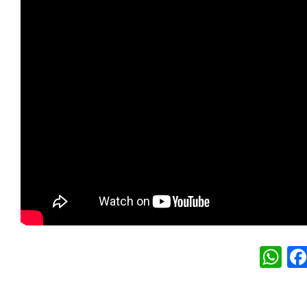
W
h
at