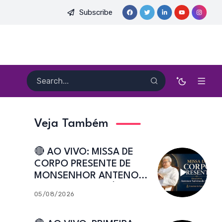
Subscribe
Catedral de Sant’Ana | Caicó-RN
🔴 AO VIVO: JOANNA EM CAI
Veja Também
🔴 AO VIVO: MISSA DE
CORPO PRESENTE DE
MONSENHOR ANTENOR
SALVINO DE ARAÚJO |
05/08/2026
Catedral de Sant’Ana