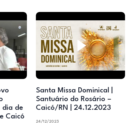
ovo
Santa Missa Dominical |
o
Santuário do Rosário –
 dia de
Caicó/RN | 24.12.2023
de Caicó
24/12/2023