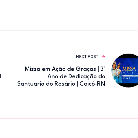
e
te
gr
b
r
a
o
m
o
k
NEXT POST
Missa em Ação de Graças | 3°
4
Ano de Dedicação do
Santuário do Rosário | Caicó-RN