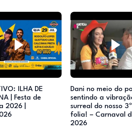
IVO: ILHA DE
Dani no meio do p
A | Festa de
sentindo a vibraçã
a 2026 |
surreal do nosso 3º
2026
folia! – Carnaval 
2026