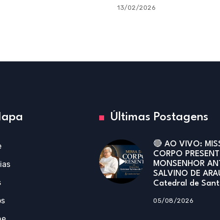
13/02/2026
apa
Últimas Postagens
🔴 AO VIVO: MIS
e
CORPO PRESENT
ias
MONSENHOR AN
SALVINO DE ARA
s
Catedral de San
os
05/08/2026
ne