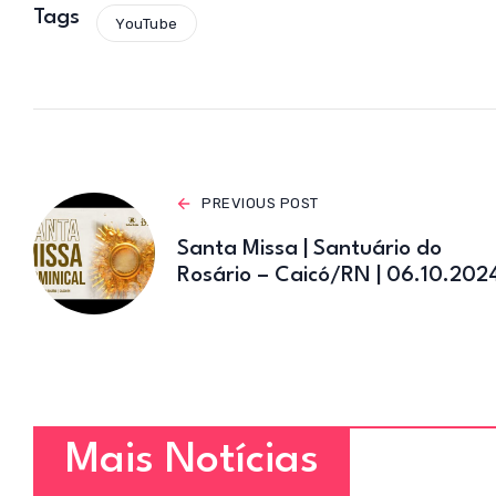
s
Tags
YouTube
A
p
p
PREVIOUS POST
Santa Missa | Santuário do
Rosário – Caicó/RN | 06.10.202
Mais Notícias