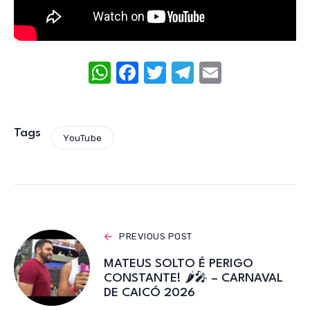
W
F
T
T
E
h
a
w
el
m
at
c
it
e
ail
s
e
te
gr
Tags
YouTube
A
b
r
a
p
o
m
p
o
k
PREVIOUS POST
MATEUS SOLTO É PERIGO
CONSTANTE! 🌶️🎤 – CARNAVAL
DE CAICÓ 2026