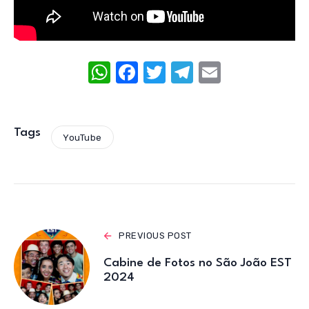
W
F
T
T
E
h
a
w
el
m
at
c
it
e
ail
s
e
te
gr
Tags
YouTube
A
b
r
a
p
o
m
p
o
k
PREVIOUS POST
Cabine de Fotos no São João EST
2024