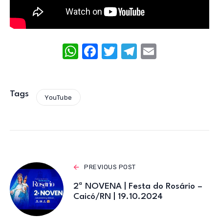
W
F
T
T
E
h
a
w
el
m
at
c
it
e
ail
s
e
te
gr
Tags
YouTube
A
b
r
a
p
o
m
p
o
k
PREVIOUS POST
2ª NOVENA | Festa do Rosário –
Caicó/RN | 19.10.2024