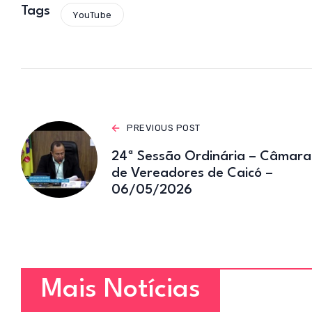
s
Tags
YouTube
A
p
p
PREVIOUS POST
24ª Sessão Ordinária – Câmara
de Vereadores de Caicó –
06/05/2026
Mais Notícias