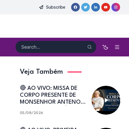
Subscribe
 HEITOR PEREIRA DIAS, FSA | Catedral de Sant’Ana | Caicó-RN
Veja Também
🔴 AO VIVO: MISSA DE
CORPO PRESENTE DE
MONSENHOR ANTENOR
SALVINO DE ARAÚJO |
05/08/2026
Catedral de Sant’Ana