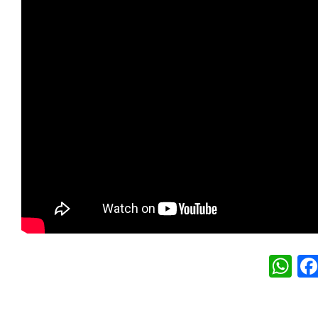
W
h
at