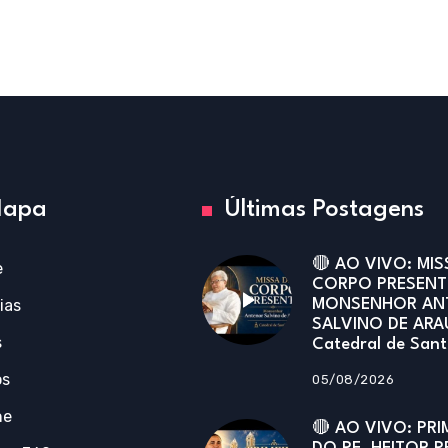
apa
Últimas Postagens
🔴 AO VIVO: MIS
e
CORPO PRESENT
ias
MONSENHOR AN
SALVINO DE ARA
s
Catedral de San
os
05/08/2026
ne
🔴 AO VIVO: PRI