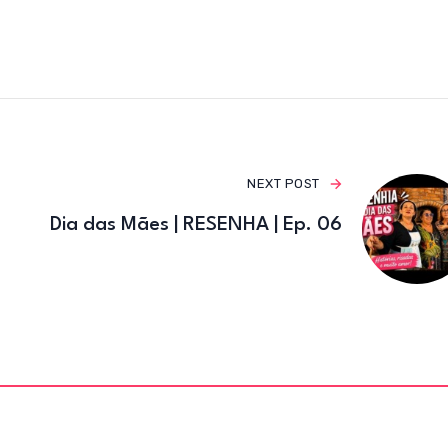
e
te
gr
b
r
a
o
m
o
k
NEXT POST
Dia das Mães | RESENHA | Ep. 06