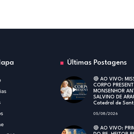
apa
Últimas Postagens
🔴 AO VIVO: MIS
e
CORPO PRESENT
ias
MONSENHOR AN
SALVINO DE ARA
s
Catedral de San
os
05/08/2026
ne
🔴 AO VIVO: PRI