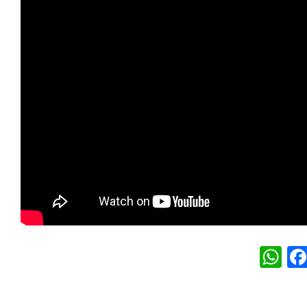
W
h
at