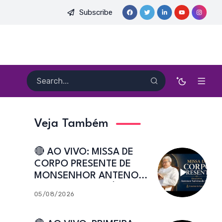
Subscribe
E. HEITOR PEREIRA DIAS, FSA | Catedral de Sant’Ana | Caicó-RN
Veja Também
🔴 AO VIVO: MISSA DE
CORPO PRESENTE DE
MONSENHOR ANTENOR
SALVINO DE ARAÚJO |
05/08/2026
Catedral de Sant’Ana