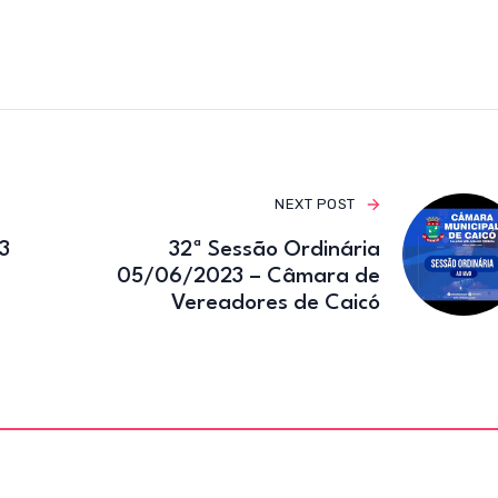
e
te
gr
b
r
a
o
m
o
k
NEXT POST
3
32ª Sessão Ordinária
05/06/2023 – Câmara de
Vereadores de Caicó