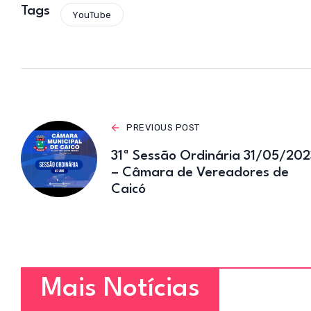
s
Tags
YouTube
A
p
p
PREVIOUS POST
31ª Sessão Ordinária 31/05/202
– Câmara de Vereadores de
Caicó
Mais Notícias