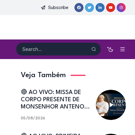
Subscribe
. HEITOR PEREIRA DIAS, FSA | Catedral de Sant’Ana | Caicó-RN
Veja Também
🔴 AO VIVO: MISSA DE
CORPO PRESENTE DE
MONSENHOR ANTENOR
SALVINO DE ARAÚJO |
05/08/2026
Catedral de Sant’Ana