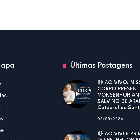
apa
Últimas Postagens
🔴 AO VIVO: MIS
e
CORPO PRESENT
ias
MONSENHOR AN
SALVINO DE ARA
s
Catedral de San
os
05/08/2026
ne
🔴 AO VIVO: PRI