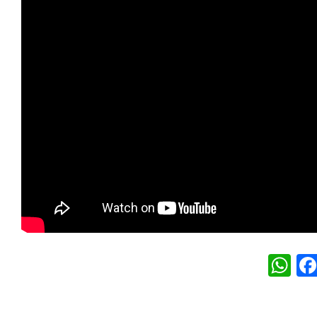
W
h
at