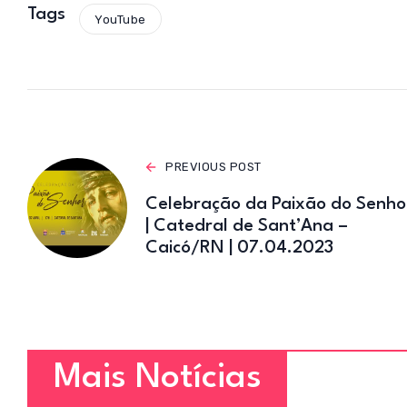
s
Tags
YouTube
A
p
p
PREVIOUS POST
Celebração da Paixão do Senho
| Catedral de Sant’Ana –
Caicó/RN | 07.04.2023
Mais Notícias