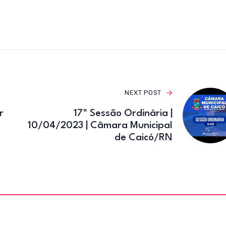
e
te
gr
b
r
a
o
m
o
k
NEXT POST
r
17ª Sessão Ordinária |
10/04/2023 | Câmara Municipal
de Caicó/RN