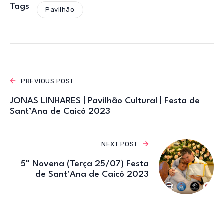
s
e
te
gr
Tags
Pavilhão
A
b
r
a
p
o
m
p
o
k
PREVIOUS POST
JONAS LINHARES | Pavilhão Cultural | Festa de
Sant’Ana de Caicó 2023
NEXT POST
5ª Novena (Terça 25/07) Festa
de Sant’Ana de Caicó 2023