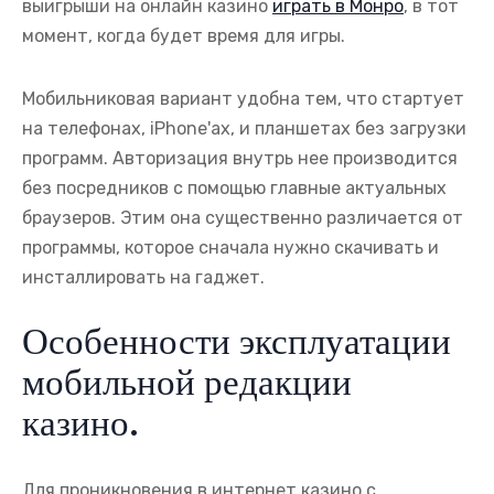
выигрыши на онлайн казино
играть в Монро
, в тот
момент, когда будет время для игры.
Мобильниковая вариант удобна тем, что стартует
на телефонах, iPhone'ах, и планшетах без загрузки
программ. Авторизация внутрь нее производится
без посредников с помощью главные актуальных
браузеров. Этим она существенно различается от
программы, которое сначала нужно скачивать и
инсталлировать на гаджет.
Особенности эксплуатации
мобильной редакции
казино.
Для проникновения в интернет казино с