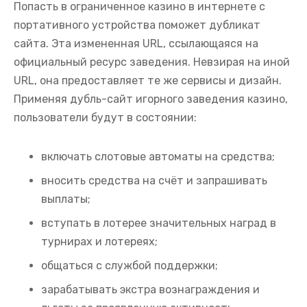
Попасть в ограниченное казино в интернете с
портативного устройства поможет дубликат
сайта. Эта измененная URL, ссылающаяся на
официальный ресурс заведения. Невзирая на иной
URL, она предоставляет те же сервисы и дизайн.
Применяя дубль-сайт игорного заведения казино,
пользователи будут в состоянии:
включать слотовые автоматы на средства;
вносить средства на счёт и запрашивать
выплаты;
вступать в лотерее значительных наград в
турнирах и лотереях;
общаться с службой поддержки;
зарабатывать экстра вознаграждения и