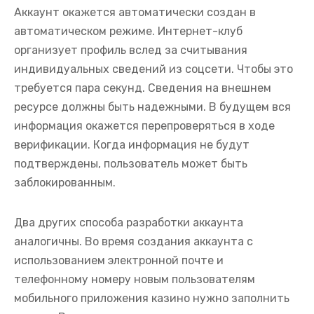
Аккаунт окажется автоматически создан в
автоматическом режиме. Интернет-клуб
организует профиль вслед за считывания
индивидуальных сведений из соцсети. Чтобы это
требуется пара секунд. Сведения на внешнем
ресурсе должны быть надежными. В будущем вся
информация окажется перепроверяться в ходе
верификации. Когда информация не будут
подтверждены, пользователь может быть
заблокированным.
Два других способа разработки аккаунта
аналогичны. Во время создания аккаунта с
использованием электронной почте и
телефонному номеру новым пользователям
мобильного приложения казино нужно заполнить