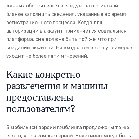
данных обстоятельств следует во логиновой
бланке заполнить сведения, указанные во время
регистрационного процесса. Когда для
авторизации в аккаунт применяется социальная
платформа, она должна быть той же, что при
создании аккаунта. На вход с телефона у геймеров
уходит не более пяти мгновений.
Какие конкретно
развлечения и машины
предоставлены
пользователям?
В мобильной версии гэмблинга предложены те же
слоты, что в компьютерной. Неактивны могут быть