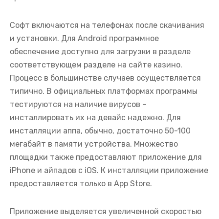
Софт включаются на телефонах после скачивания
и установки. Для Android программное
обеспечение доступно для загрузки в разделе
соответствующем разделе на сайте казино.
Процесс в большинстве случаев осуществляется
типично. В официальных платформах программы
тестируются на наличие вирусов –
инсталлировать их на девайс надежно. Для
инсталляции аппа, обычно, достаточно 50-100
мегабайт в памяти устройства. Множество
площадки также предоставляют приложение для
iPhone и айпадов с iOS. К инсталляции приложение
предоставляется только в App Store.
Приложение выделяется увеличенной скоростью