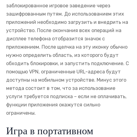
заблокированное игровое заведение через
зашифрованным путям. До использованием этих
приложений необходимо загрузить и внедрить на
устройство. После окончания всех операций на
дисплее телефона отобразится значок с
приложением. После щелчка на эту иконку обычно
нужно определить область, из которого будут
обходить блокировки, и запустить подключение. С
помощью VPN, ограниченные URL-адреса будут
доступны на мобильном устройстве. Минус этого
метода состоит в том, что за использование
услуги требуется подписка – если не оплачивать,
функции приложения окажутся сильно
ограничены.
Игра в портативном