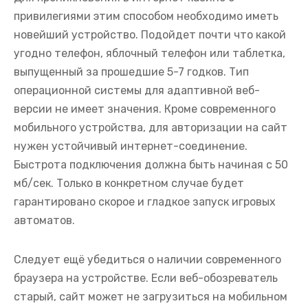
привилегиями этим способом необходимо иметь
новейший устройство. Подойдет почти что какой
угодно телефон, яблочный телефон или таблетка,
выпущенный за прошедшие 5-7 годков. Тип
операционной системы для адаптивной веб-
версии не имеет значения. Кроме современного
мобильного устройства, для авторизации на сайт
нужен устойчивый интернет-соединение.
Быстрота подключения должна быть начиная с 50
мб/сек. Только в конкретном случае будет
гарантировано скорое и гладкое запуск игровых
автоматов.
Следует ещё убедиться о наличии современного
браузера на устройстве. Если веб-обозреватель
старый, сайт может не загрузиться на мобильном