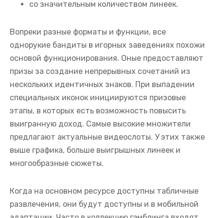
со значительным количеством линеек.
Вопреки разные форматы и функции, все
однорукие бандиты в игорных заведениях похожи
основой функционирования. Оные предоставляют
призы за создание непрерывных сочетаний из
нескольких идентичных знаков. При выпадении
специальных иконок инициируются призовые
этапы, в которых есть возможность повысить
выигранную доход. Самые высокие множители
предлагают актуальные видеослоты. У этих также
выше графика, больше выигрышных линеек и
многообразные сюжеты.
Когда на основном ресурсе доступны табличные
развлечения, они будут доступны и в мобильной
адаптации. Часто в коллекцию гэмблинга входят