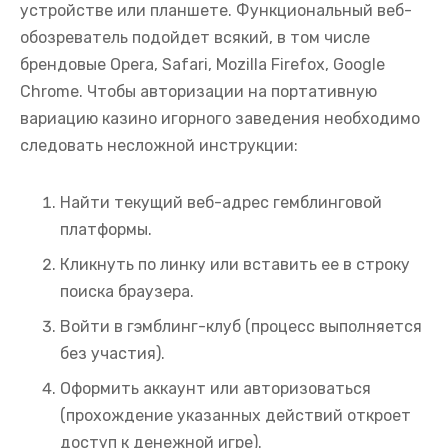
устройстве или планшете. Функциональный веб-
обозреватель подойдет всякий, в том числе
брендовые Opera, Safari, Mozilla Firefox, Google
Chrome. Чтобы авторизации на портативную
вариацию казино игорного заведения необходимо
следовать несложной инструкции:
Найти текущий веб-адрес гемблинговой
платформы.
Кликнуть по линку или вставить ее в строку
поиска браузера.
Войти в гэмблинг-клуб (процесс выполняется
без участия).
Оформить аккаунт или авторизоваться
(прохождение указанных действий откроет
доступ к денежной игре).