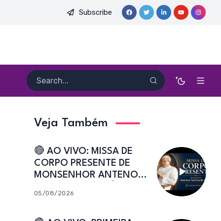
Subscribe
E. HEITOR PEREIRA DIAS, FSA | Catedral de Sant’Ana | Caicó-RN
Veja Também
🔴 AO VIVO: MISSA DE
CORPO PRESENTE DE
MONSENHOR ANTENOR
SALVINO DE ARAÚJO |
05/08/2026
Catedral de Sant’Ana