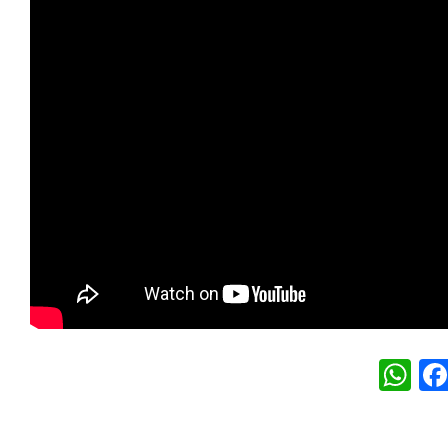
W
h
at