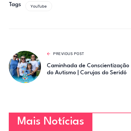
s
Tags
YouTube
A
p
p
PREVIOUS POST
Caminhada de Conscientização
do Autismo | Corujas do Seridó
Mais Notícias