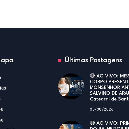
apa
Últimas Postagens
🔴 AO VIVO: MIS
e
CORPO PRESENT
ias
MONSENHOR AN
SALVINO DE ARA
s
Catedral de San
os
05/08/2026
ne
🔴 AO VIVO: PRI