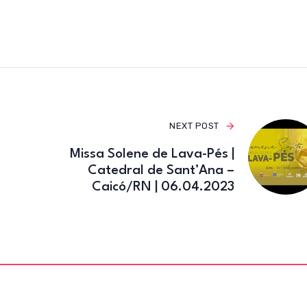
e
te
gr
b
r
a
o
m
o
k
NEXT POST
Missa Solene de Lava-Pés |
Catedral de Sant’Ana –
Caicó/RN | 06.04.2023