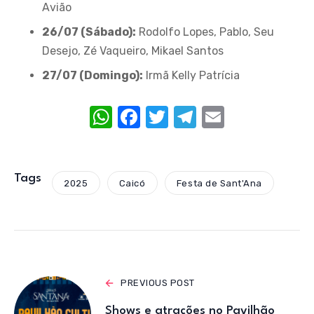
Avião
26/07 (Sábado):
Rodolfo Lopes, Pablo, Seu
Desejo, Zé Vaqueiro, Mikael Santos
27/07 (Domingo):
Irmã Kelly Patrícia
W
F
T
T
E
h
a
w
el
m
at
c
it
e
ail
s
e
te
gr
Tags
2025
Caicó
Festa de Sant'Ana
A
b
r
a
p
o
m
p
o
k
PREVIOUS POST
Shows e atrações no Pavilhão