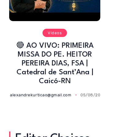
Vídeos
🔴 AO VIVO: PRIMEIRA
MISSA DO PE. HEITOR
PEREIRA DIAS, FSA |
Catedral de Sant’Ana |
Caicó-RN
By
alexandrekurticao@gmail.com
05/08/2026