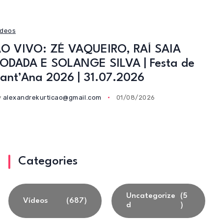
ídeos
O VIVO: ZÉ VAQUEIRO, RAÍ SAIA
ODADA E SOLANGE SILVA | Festa de
ant’Ana 2026 | 31.07.2026
y
alexandrekurticao@gmail.com
01/08/2026
Categories
Uncategorize
(5
Vídeos
(687)
d
)