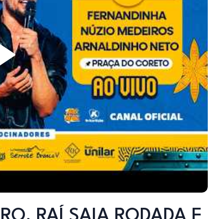
RO, RAÍ SAIA RODADA E