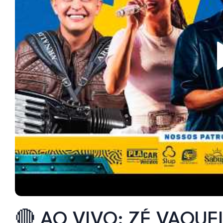
🔴 AO VIVO: ZÉ VAQUEI