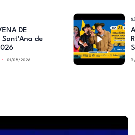
V
VENA DE
A
 Sant’Ana de
R
2026
S
01/08/2026
B