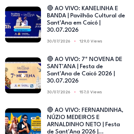
🔴 AO VIVO: KANELINHA E
BANDA | Pavilhão Cultural de
Sant’Ana em Caicó |
30.07.2026
30/07/2026
129,0 Views
🔴 AO VIVO: 7ª NOVENA DE
SANT’ANA | Festa de
Sant’Ana de Caicó 2026 |
30.07.2026
30/07/2026
157,0 Views
🔴 AO VIVO: FERNANDINHA,
NÚZIO MEDEIROS E
ARNALDINHO NETO | Festa
de Sant’Ana 2026 |