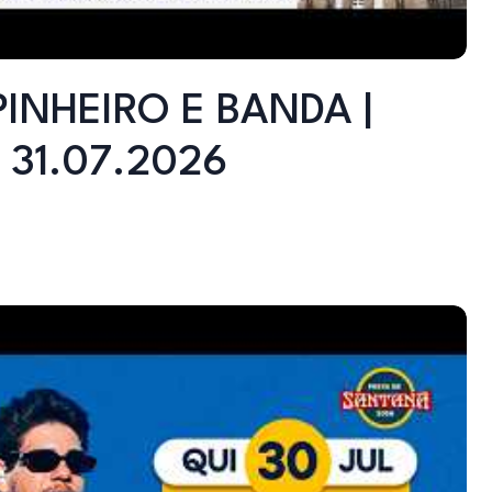
INHEIRO E BANDA |
| 31.07.2026