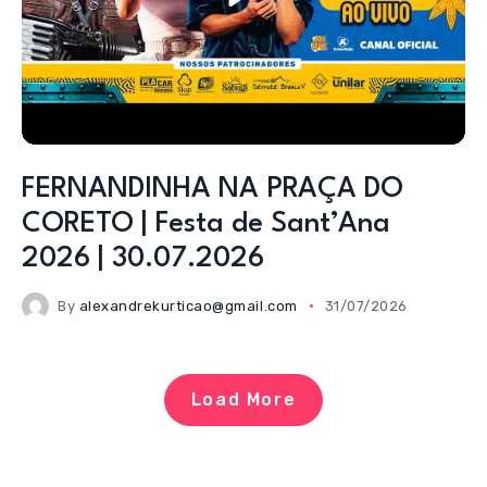
FERNANDINHA NA PRAÇA DO
CORETO | Festa de Sant’Ana
2026 | 30.07.2026
By
alexandrekurticao@gmail.com
31/07/2026
Load More