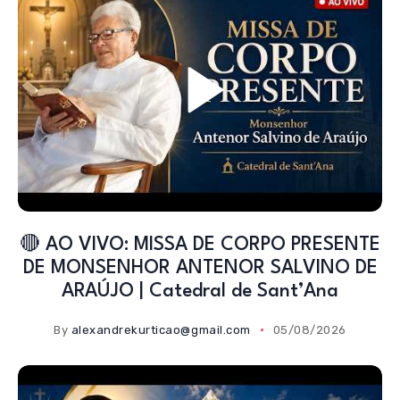
🔴 AO VIVO: MISSA DE CORPO PRESENTE
DE MONSENHOR ANTENOR SALVINO DE
ARAÚJO | Catedral de Sant’Ana
By
alexandrekurticao@gmail.com
05/08/2026