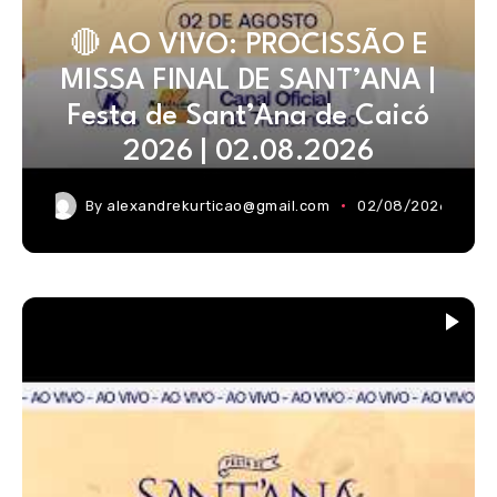
🔴 AO VIVO: PROCISSÃO E
MISSA FINAL DE SANT’ANA |
Festa de Sant’Ana de Caicó
2026 | 02.08.2026
By
alexandrekurticao@gmail.com
02/08/2026