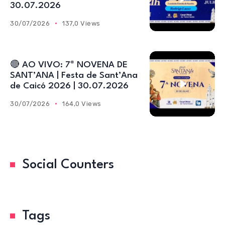
30.07.2026
30/07/2026
137,0 Views
🔴 AO VIVO: 7ª NOVENA DE
SANT’ANA | Festa de Sant’Ana
de Caicó 2026 | 30.07.2026
30/07/2026
164,0 Views
Social Counters
Tags