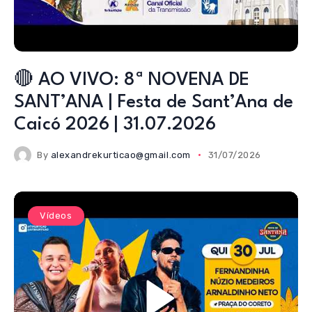
🔴 AO VIVO: 8ª NOVENA DE
SANT’ANA | Festa de Sant’Ana de
Caicó 2026 | 31.07.2026
By
alexandrekurticao@gmail.com
31/07/2026
Vídeos