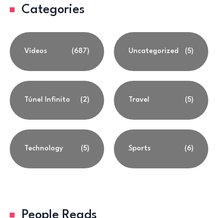
Categories
Vídeos
(687)
Uncategorized
(5)
Túnel Infinito
(2)
Travel
(5)
Technology
(5)
Sports
(6)
People Reads