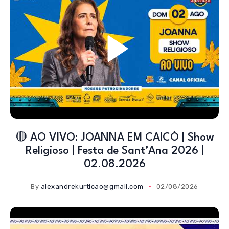
🔴 AO VIVO: JOANNA EM CAICÓ | Show
Religioso | Festa de Sant’Ana 2026 |
02.08.2026
By
alexandrekurticao@gmail.com
02/08/2026