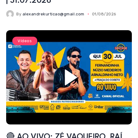
| 31.07.2026
By
alexandrekurticao@gmail.com
01/08/2026
Vídeos
🔴 AO VIVO: ZÉ VAQUEIRO, RAÍ