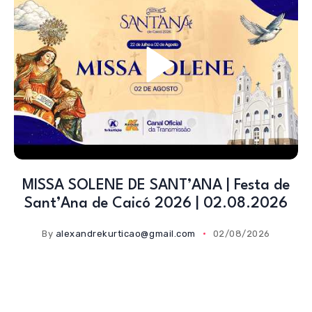
MISSA SOLENE DE SANT’ANA | Festa de
Sant’Ana de Caicó 2026 | 02.08.2026
By
alexandrekurticao@gmail.com
02/08/2026