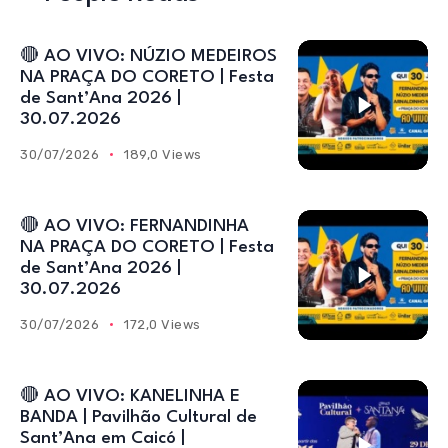
🔴 AO VIVO: NÚZIO MEDEIROS
NA PRAÇA DO CORETO | Festa
de Sant’Ana 2026 |
30.07.2026
30/07/2026
189,0 Views
🔴 AO VIVO: FERNANDINHA
NA PRAÇA DO CORETO | Festa
de Sant’Ana 2026 |
30.07.2026
30/07/2026
172,0 Views
🔴 AO VIVO: KANELINHA E
BANDA | Pavilhão Cultural de
Sant’Ana em Caicó |