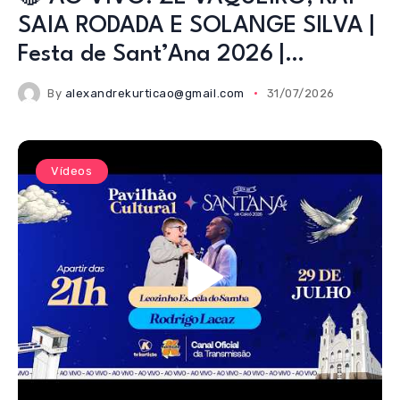
SAIA RODADA E SOLANGE SILVA |
Festa de Sant’Ana 2026 |
31.07.2026
By
alexandrekurticao@gmail.com
31/07/2026
Vídeos