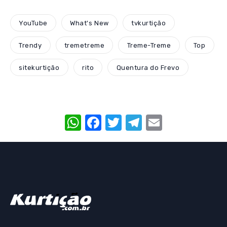
YouTube
What's New
tvkurtição
Trendy
tremetreme
Treme-Treme
Top
sitekurtição
rito
Quentura do Frevo
W
F
T
T
E
h
a
w
el
m
at
c
it
e
ail
s
e
te
gr
A
b
r
a
p
o
m
p
o