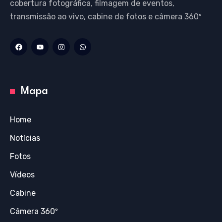
cobertura fotográfica, filmagem de eventos,
transmissão ao vivo, cabine de fotos e câmera 360º
Mapa
Home
Notícias
Fotos
Vídeos
Cabine
Câmera 360º