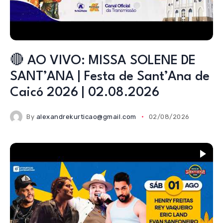
🔴 AO VIVO: MISSA SOLENE DE
SANT’ANA | Festa de Sant’Ana de
Caicó 2026 | 02.08.2026
By
alexandrekurticao@gmail.com
02/08/2026