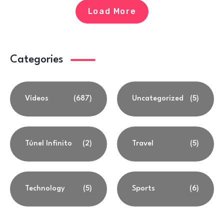
Load More
Categories
Vídeos
(687)
Uncategorized
(5)
Túnel Infinito
(2)
Travel
(5)
Technology
(5)
Sports
(6)