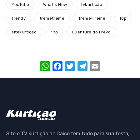
YouTube
What's New
tvkurtição
Trendy
tremetreme
Treme-Treme
Top
sitekurtição
rito
Quentura do Frevo
W
F
T
T
E
h
a
w
el
m
at
c
it
e
ail
s
e
te
gr
A
b
r
a
p
o
m
p
o
k
Site e TV Kurtição de Caicó tem tudo para sua festa,