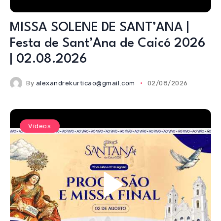
MISSA SOLENE DE SANT’ANA |
Festa de Sant’Ana de Caicó 2026
| 02.08.2026
By
alexandrekurticao@gmail.com
02/08/2026
Vídeos