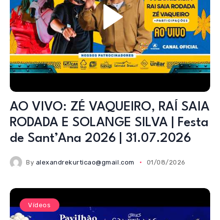
AO VIVO: ZÉ VAQUEIRO, RAÍ SAIA
RODADA E SOLANGE SILVA | Festa
de Sant’Ana 2026 | 31.07.2026
By
alexandrekurticao@gmail.com
01/08/2026
Vídeos