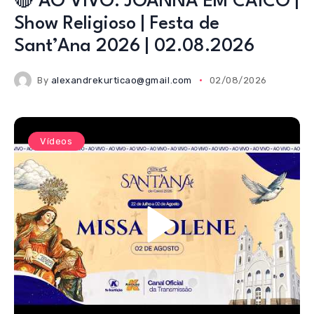
🔴 AO VIVO: JOANNA EM CAICÓ |
Show Religioso | Festa de
Sant’Ana 2026 | 02.08.2026
By
alexandrekurticao@gmail.com
02/08/2026
Vídeos