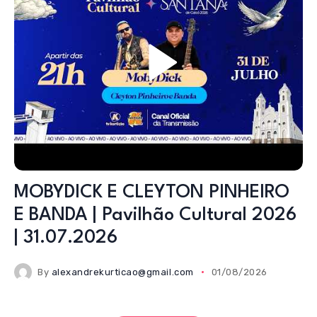
MOBYDICK E CLEYTON PINHEIRO
E BANDA | Pavilhão Cultural 2026
| 31.07.2026
By
alexandrekurticao@gmail.com
01/08/2026