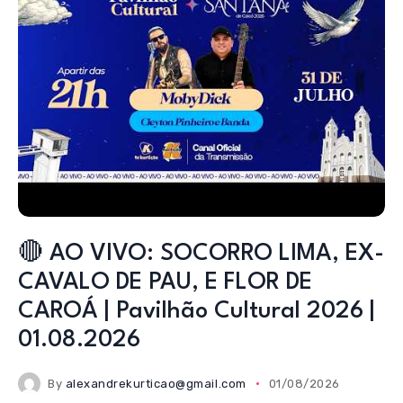
🔴 AO VIVO: SOCORRO LIMA, EX-
CAVALO DE PAU, E FLOR DE
CAROÁ | Pavilhão Cultural 2026 |
01.08.2026
By
alexandrekurticao@gmail.com
01/08/2026