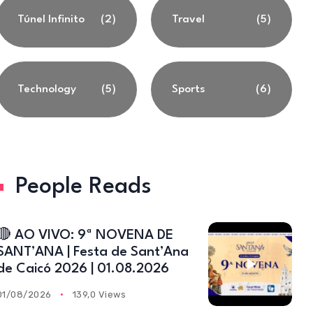
Túnel Infinito
(2)
Travel
(5)
Technology
(5)
Sports
(6)
People Reads
🔴 AO VIVO: 9ª NOVENA DE
SANT’ANA | Festa de Sant’Ana
de Caicó 2026 | 01.08.2026
01/08/2026
139,0 Views