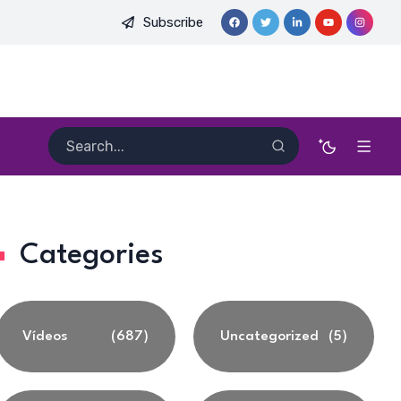
Subscribe
E. HEITOR PEREIRA DIAS, FSA | Catedral de Sant’Ana | Caicó-R
Categories
Vídeos
(687)
Uncategorized
(5)