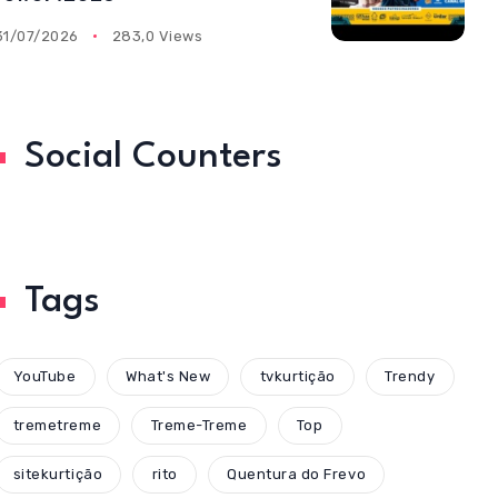
31/07/2026
283,0 Views
Social Counters
Tags
YouTube
What's New
tvkurtição
Trendy
tremetreme
Treme-Treme
Top
sitekurtição
rito
Quentura do Frevo