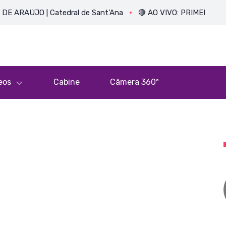
O | Catedral de Sant’Ana
🔴 AO VIVO: PRIMEIRA MISSA DO P
eos
Cabine
Câmera 360º