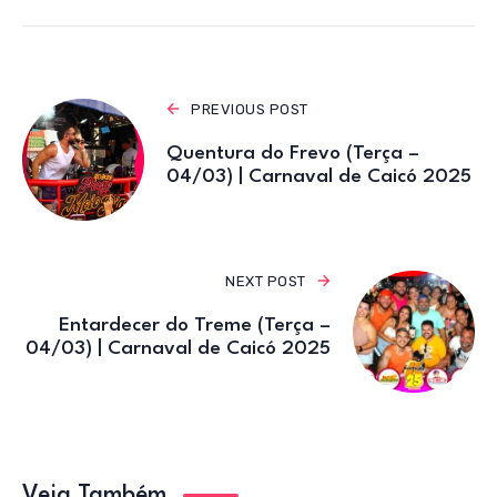
p
o
k
PREVIOUS POST
Quentura do Frevo (Terça –
04/03) | Carnaval de Caicó 2025
NEXT POST
Entardecer do Treme (Terça –
04/03) | Carnaval de Caicó 2025
Veja Também