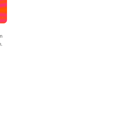
em
e,