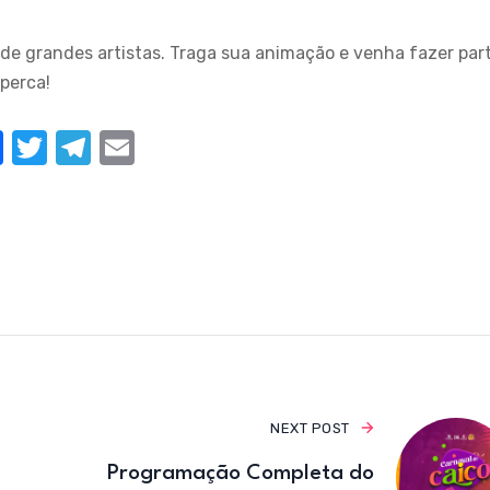
de grandes artistas. Traga sua animação e venha fazer par
perca!
F
T
T
E
a
w
el
m
c
it
e
ail
e
te
gr
b
r
a
o
m
o
k
NEXT POST
Programação Completa do