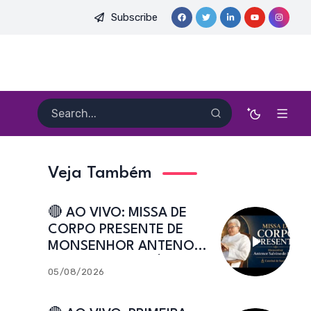
Subscribe
 PE. HEITOR PEREIRA DIAS, FSA | Catedral de Sant’Ana | Caicó
Veja Também
🔴 AO VIVO: MISSA DE
CORPO PRESENTE DE
MONSENHOR ANTENOR
SALVINO DE ARAÚJO |
05/08/2026
Catedral de Sant’Ana