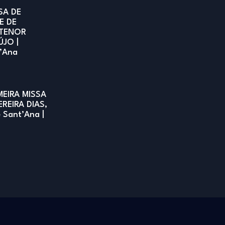
SA DE
E DE
TENOR
ÚJO |
t’Ana
MEIRA MISSA
EREIRA DIAS,
e Sant’Ana |