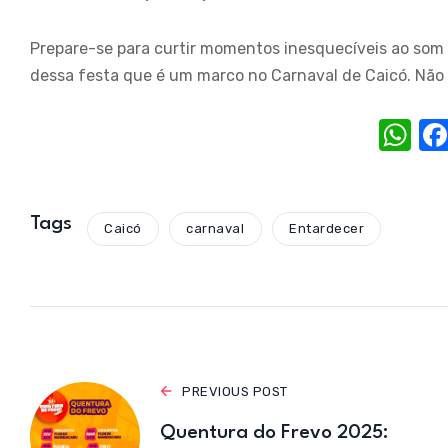
Prepare-se para curtir momentos inesquecíveis ao som 
dessa festa que é um marco no Carnaval de Caicó. Não 
W
h
at
s
Tags
Caicó
carnaval
Entardecer
A
p
p
PREVIOUS POST
Quentura do Frevo 2025: