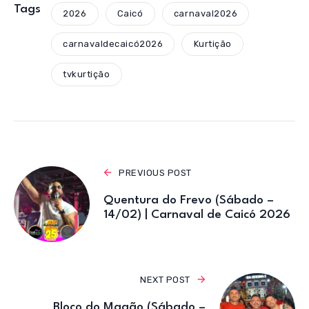
s
e
te
gr
Tags
2026
Caicó
carnaval2026
A
b
r
a
carnavaldecaicó2026
Kurtição
p
o
m
p
o
tvkurtição
k
PREVIOUS POST
Quentura do Frevo (Sábado –
14/02) | Carnaval de Caicó 2026
NEXT POST
Bloco do Magão (Sábado –