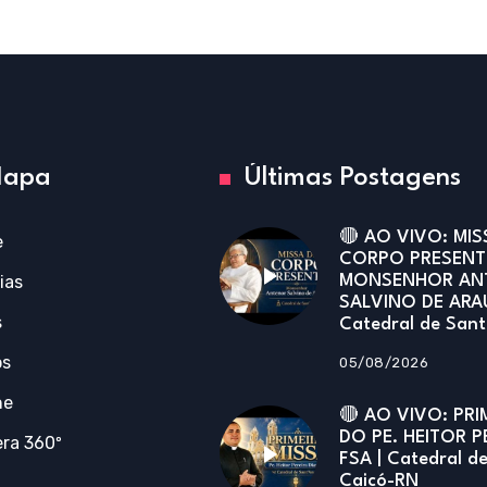
apa
Últimas Postagens
🔴 AO VIVO: MIS
e
CORPO PRESENT
ias
MONSENHOR AN
SALVINO DE ARA
s
Catedral de San
os
05/08/2026
ne
🔴 AO VIVO: PRI
DO PE. HEITOR P
ra 360º
FSA | Catedral d
Caicó-RN