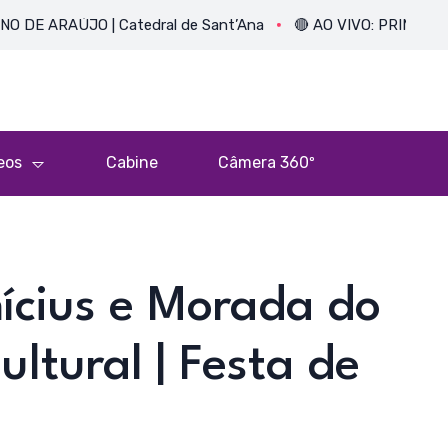
AÚJO | Catedral de Sant’Ana
🔴 AO VIVO: PRIMEIRA MISSA 
eos
Cabine
Câmera 360º
ícius e Morada do
ltural | Festa de