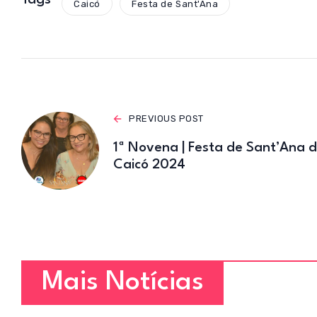
s
Tags
Caicó
Festa de Sant'Ana
A
p
p
PREVIOUS POST
1ª Novena | Festa de Sant’Ana 
Caicó 2024
Mais Notícias