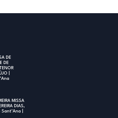
SA DE
E DE
TENOR
ÚJO |
t’Ana
MEIRA MISSA
EREIRA DIAS,
e Sant’Ana |