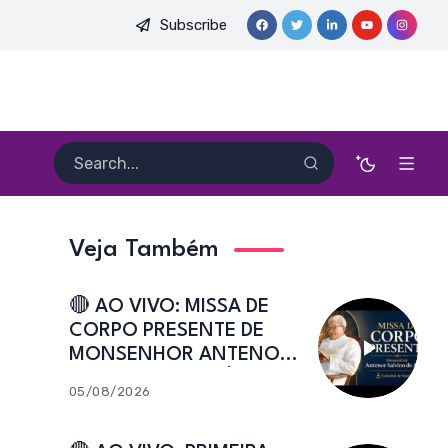
Subscribe
DO PE. HEITOR PEREIRA DIAS, FSA | Catedral de Sant’Ana | Caic
Veja Também
🔴 AO VIVO: MISSA DE
CORPO PRESENTE DE
MONSENHOR ANTENOR
SALVINO DE ARAÚJO |
05/08/2026
Catedral de Sant’Ana