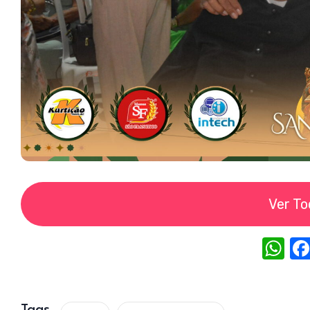
Ver To
W
h
at