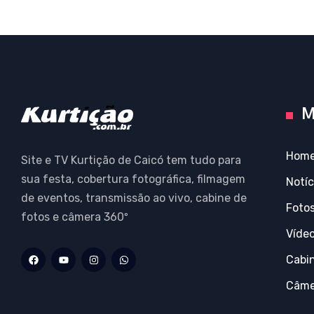
M
Hom
Site e TV Kurtição de Caicó tem tudo para
sua festa, cobertura fotográfica, filmagem
Notíc
de eventos, transmissão ao vivo, cabine de
Foto
fotos e câmera 360º
Víde
Cabi
Câme