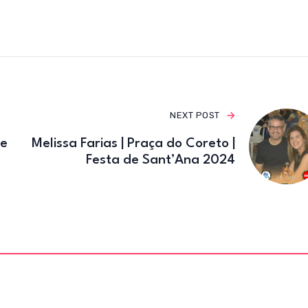
e
te
gr
b
r
a
o
m
o
k
NEXT POST
de
Melissa Farias | Praça do Coreto |
Festa de Sant’Ana 2024