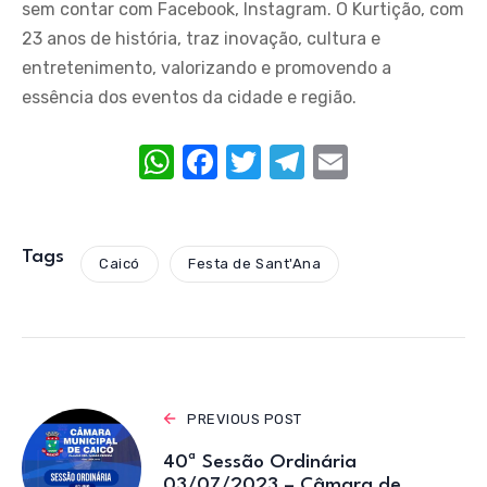
sem contar com Facebook, Instagram. O Kurtição, com
23 anos de história, traz inovação, cultura e
entretenimento, valorizando e promovendo a
essência dos eventos da cidade e região.
W
F
T
T
E
h
a
w
el
m
at
c
it
e
ail
s
e
te
gr
Tags
Caicó
Festa de Sant'Ana
A
b
r
a
p
o
m
p
o
k
PREVIOUS POST
40ª Sessão Ordinária
03/07/2023 – Câmara de