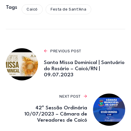
at
c
it
e
ail
s
e
te
gr
Tags
Caicó
Festa de Sant'Ana
A
b
r
a
p
o
m
p
o
k
PREVIOUS POST
Santa Missa Dominical | Santuário
do Rosário – Caicó/RN |
09.07.2023
NEXT POST
42ª Sessão Ordinária
10/07/2023 – Câmara de
Vereadores de Caicó