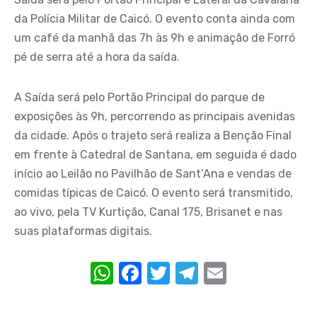
da Polícia Militar de Caicó. O evento conta ainda com
um café da manhã das 7h às 9h e animação de Forró
pé de serra até a hora da saída.
A Saída será pelo Portão Principal do parque de
exposições às 9h, percorrendo as principais avenidas
da cidade. Após o trajeto será realiza a Benção Final
em frente à Catedral de Santana, em seguida é dado
início ao Leilão no Pavilhão de Sant’Ana e vendas de
comidas típicas de Caicó. O evento será transmitido,
ao vivo, pela TV Kurtição, Canal 175, Brisanet e nas
suas plataformas digitais.
W
F
T
T
E
h
a
w
el
m