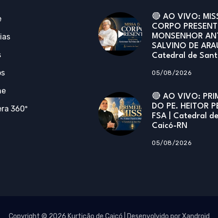
🔴 AO VIVO: MIS
e
CORPO PRESENT
ias
MONSENHOR AN
SALVINO DE ARA
s
Catedral de San
os
05/08/2026
ne
🔴 AO VIVO: PRI
DO PE. HEITOR P
ra 360º
FSA | Catedral d
Caicó-RN
05/08/2026
Copyright © 2026 Kurtição de Caicó | Desenvolvido por Xandroid