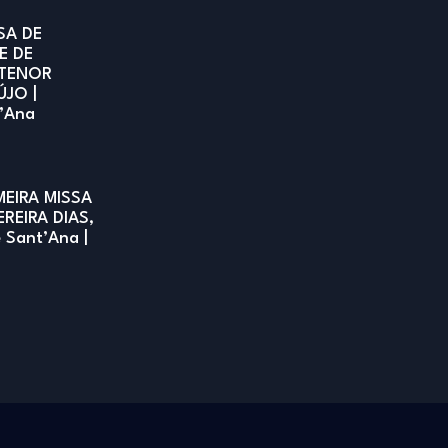
SA DE
E DE
TENOR
ÚJO |
t’Ana
MEIRA MISSA
EREIRA DIAS,
e Sant’Ana |