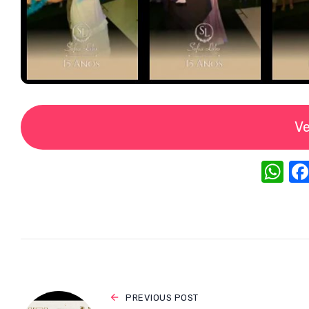
Ve
W
h
at
s
A
p
p
PREVIOUS POST