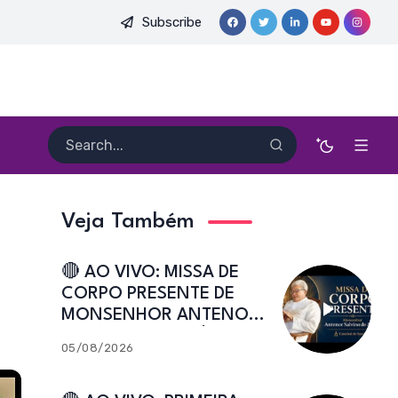
Subscribe
DO PE. HEITOR PEREIRA DIAS, FSA | Catedral de Sant’Ana | Caic
Veja Também
🔴 AO VIVO: MISSA DE
CORPO PRESENTE DE
MONSENHOR ANTENOR
SALVINO DE ARAÚJO |
05/08/2026
Catedral de Sant’Ana