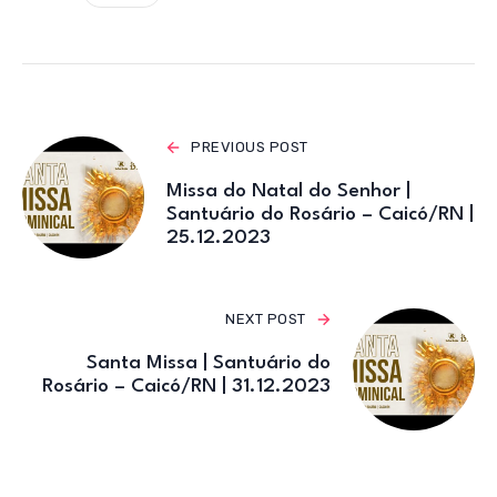
A
b
r
a
p
o
m
p
o
k
PREVIOUS POST
Missa do Natal do Senhor |
Santuário do Rosário – Caicó/RN |
25.12.2023
NEXT POST
Santa Missa | Santuário do
Rosário – Caicó/RN | 31.12.2023