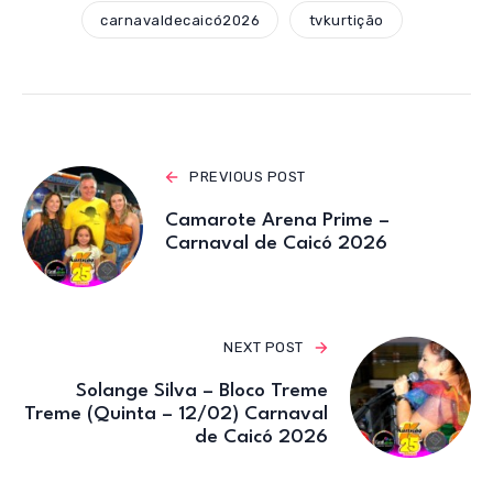
A
b
r
a
carnavaldecaicó2026
tvkurtição
p
o
m
p
o
k
PREVIOUS POST
Camarote Arena Prime –
Carnaval de Caicó 2026
NEXT POST
Solange Silva – Bloco Treme
Treme (Quinta – 12/02) Carnaval
de Caicó 2026