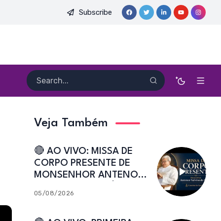
Subscribe
. HEITOR PEREIRA DIAS, FSA | Catedral de Sant’Ana | Caicó-RN
Veja Também
🔴 AO VIVO: MISSA DE
CORPO PRESENTE DE
MONSENHOR ANTENOR
SALVINO DE ARAÚJO |
05/08/2026
Catedral de Sant’Ana