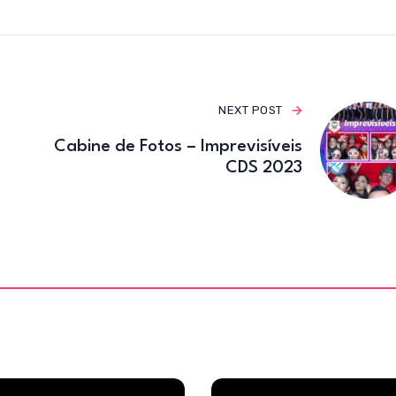
o
m
o
k
NEXT POST
Cabine de Fotos – Imprevisíveis
CDS 2023