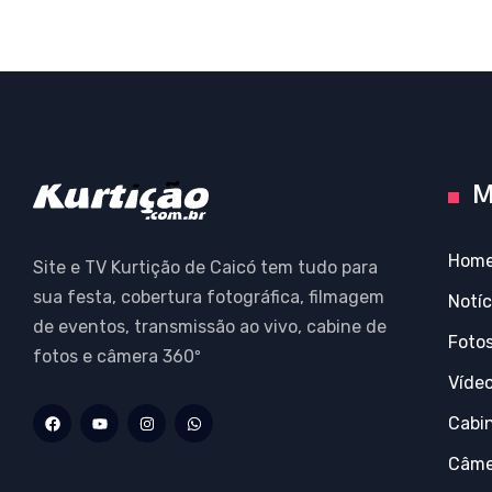
M
Hom
Site e TV Kurtição de Caicó tem tudo para
sua festa, cobertura fotográfica, filmagem
Notíc
de eventos, transmissão ao vivo, cabine de
Foto
fotos e câmera 360º
Víde
Cabi
Câme