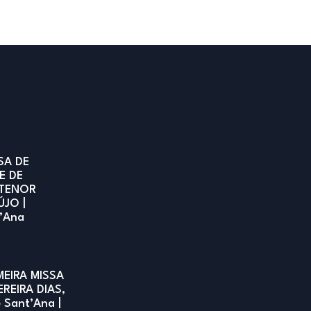
SA DE
E DE
TENOR
ÚJO |
t’Ana
MEIRA MISSA
EREIRA DIAS,
e Sant’Ana |