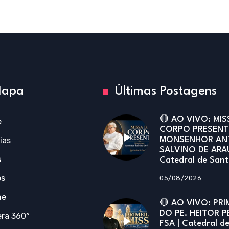
apa
Últimas Postagens
🔴 AO VIVO: MIS
e
CORPO PRESENT
ias
MONSENHOR AN
SALVINO DE ARA
s
Catedral de San
os
05/08/2026
ne
🔴 AO VIVO: PRI
DO PE. HEITOR P
ra 360º
FSA | Catedral d