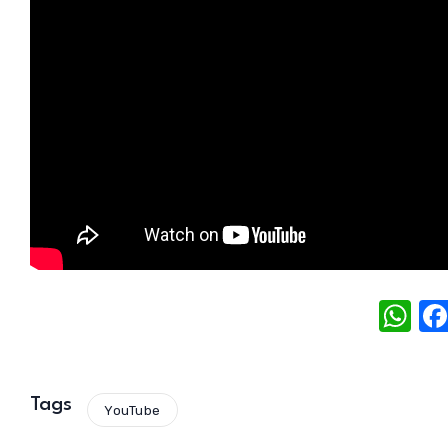
W
h
at
s
Tags
YouTube
A