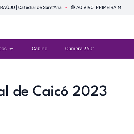
Catedral de Sant’Ana
🔴 AO VIVO: PRIMEIRA MISSA DO PE. 
eos
Cabine
Câmera 360º
l de Caicó 2023