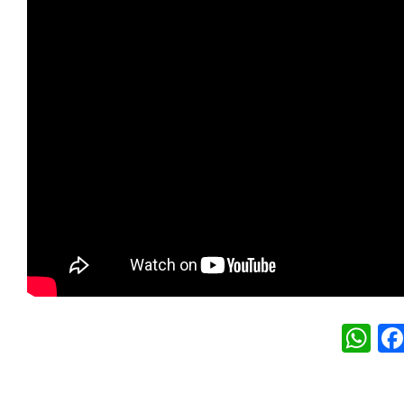
W
h
at