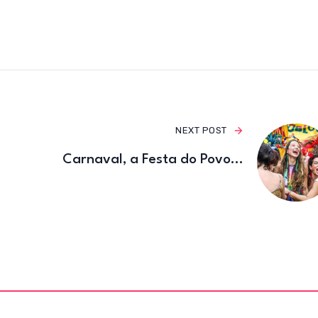
e
te
gr
b
r
a
o
m
o
k
NEXT POST
Carnaval, a Festa do Povo…