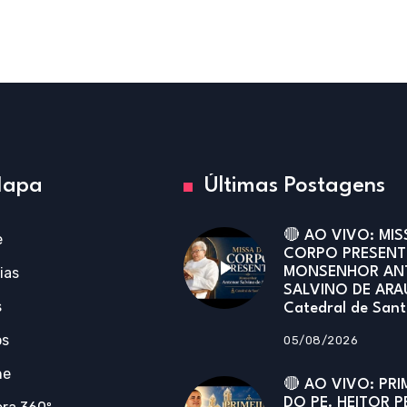
apa
Últimas Postagens
🔴 AO VIVO: MIS
e
CORPO PRESENT
ias
MONSENHOR AN
SALVINO DE ARA
s
Catedral de San
os
05/08/2026
ne
🔴 AO VIVO: PRI
DO PE. HEITOR P