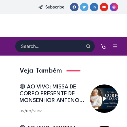
Subscribe
HEITOR PEREIRA DIAS, FSA | Catedral de Sant’Ana | Caicó-RN
Veja Também
🔴 AO VIVO: MISSA DE
CORPO PRESENTE DE
MONSENHOR ANTENOR
SALVINO DE ARAÚJO |
05/08/2026
Catedral de Sant’Ana