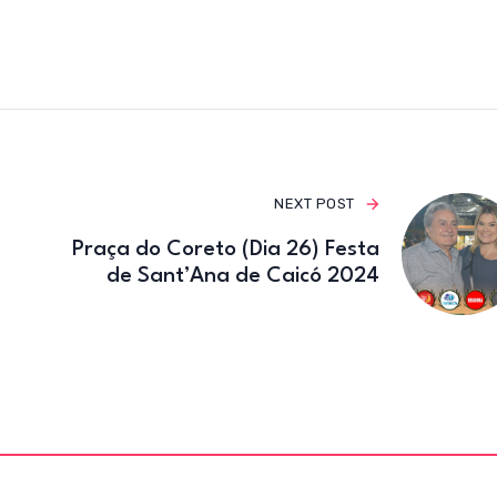
e
te
gr
b
r
a
o
m
o
k
NEXT POST
Praça do Coreto (Dia 26) Festa
de Sant’Ana de Caicó 2024