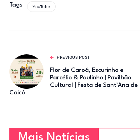
s
Tags
YouTube
A
p
p
PREVIOUS POST
Flor de Caroá, Escurinho e
Parcélio & Paulinho | Pavilhão
Cultural | Festa de Sant’Ana de
Caicó
Mais Notícias