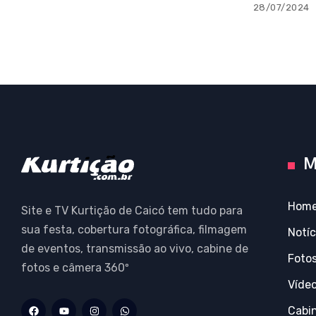
28/07/2024
M
Hom
Site e TV Kurtição de Caicó tem tudo para
sua festa, cobertura fotográfica, filmagem
Notíc
de eventos, transmissão ao vivo, cabine de
Foto
fotos e câmera 360º
Víde
Cabi