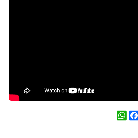
W
h
at