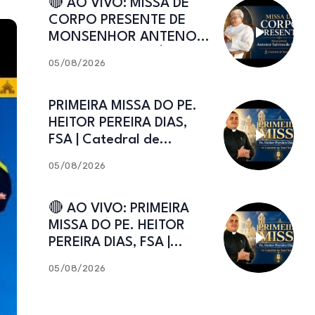
🔴 AO VIVO: MISSA DE
CORPO PRESENTE DE
MONSENHOR ANTENOR
SALVINO DE ARAÚJO |
05/08/2026
Catedral de Sant’Ana
PRIMEIRA MISSA DO PE.
HEITOR PEREIRA DIAS,
FSA | Catedral de
Sant’Ana | Caicó-RN
05/08/2026
🔴 AO VIVO: PRIMEIRA
MISSA DO PE. HEITOR
PEREIRA DIAS, FSA |
Catedral de Sant’Ana |
05/08/2026
Caicó-RN