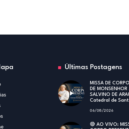
apa
Últimas Postagens
MISSA DE CORPO
e
DE MONSENHOR
ias
SALVINO DE ARA
Catedral de San
s
06/08/2026
os
🔴 AO VIVO: MIS
ne