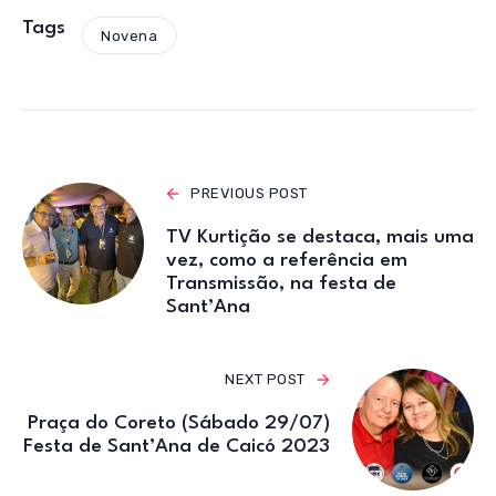
at
c
it
e
ail
s
e
te
gr
Tags
Novena
A
b
r
a
p
o
m
p
o
k
PREVIOUS POST
TV Kurtição se destaca, mais uma
vez, como a referência em
Transmissão, na festa de
Sant’Ana
NEXT POST
Praça do Coreto (Sábado 29/07)
Festa de Sant’Ana de Caicó 2023