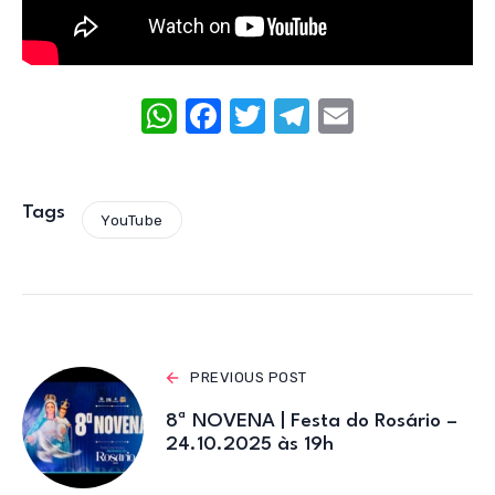
W
F
T
T
E
h
a
w
el
m
at
c
it
e
ail
s
e
te
gr
Tags
YouTube
A
b
r
a
p
o
m
p
o
k
PREVIOUS POST
8ª NOVENA | Festa do Rosário –
24.10.2025 às 19h