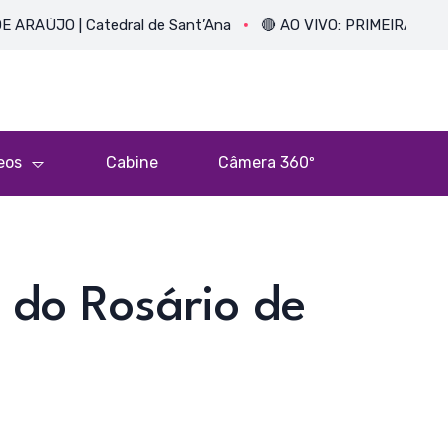
 | Catedral de Sant’Ana
🔴 AO VIVO: PRIMEIRA MISSA DO P
eos
Cabine
Câmera 360º
 do Rosário de