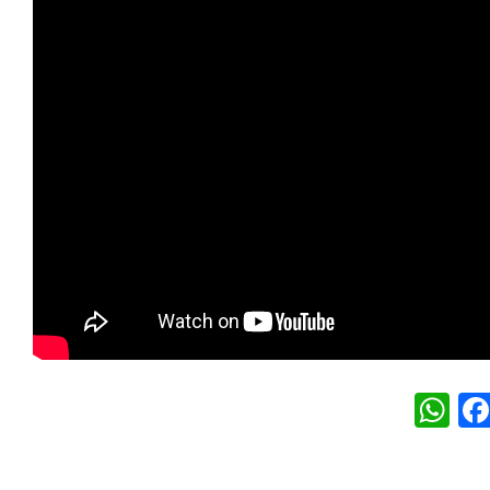
W
h
at