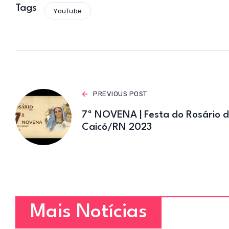
s
Tags
YouTube
A
p
p
PREVIOUS POST
7ª NOVENA | Festa do Rosário 
Caicó/RN 2023
Mais Notícias