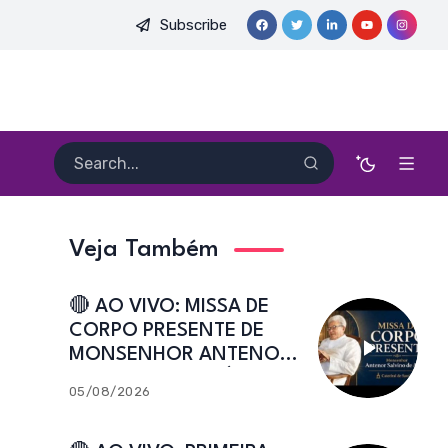
Subscribe
E. HEITOR PEREIRA DIAS, FSA | Catedral de Sant’Ana | Caicó-R
Veja Também
🔴 AO VIVO: MISSA DE
CORPO PRESENTE DE
MONSENHOR ANTENOR
SALVINO DE ARAÚJO |
05/08/2026
Catedral de Sant’Ana