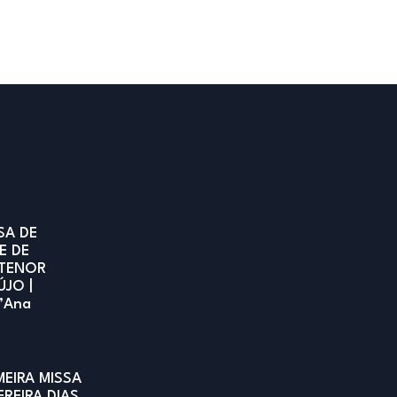
SA DE
E DE
TENOR
ÚJO |
t’Ana
MEIRA MISSA
EREIRA DIAS,