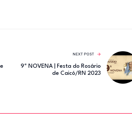
e
te
gr
b
r
a
o
m
o
k
NEXT POST
de
9ª NOVENA | Festa do Rosário
de Caicó/RN 2023