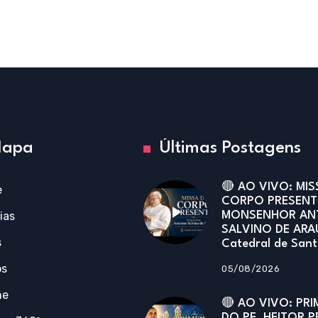
apa
Últimas Postagens
🔴 AO VIVO: MIS
e
CORPO PRESENT
ias
MONSENHOR AN
SALVINO DE ARA
s
Catedral de San
os
05/08/2026
ne
🔴 AO VIVO: PRI
DO PE. HEITOR P